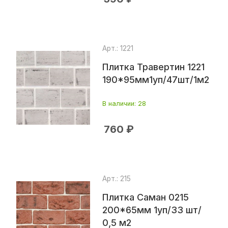
Арт.: 1221
Плитка Травертин 1221
190*95мм1уп/47шт/1м2
В наличии
: 28
760
₽
Арт.: 215
Плитка Саман 0215
200*65мм 1уп/33 шт/
0,5 м2