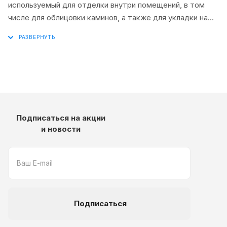
используемый для отделки внутри помещений, в том
числе для облицовки каминов, а также для укладки на
фасады зданий и заборы. Плитка изготовлена из
окрашенного по всей массе скульптурного гипса и
обладает хорошей морозостойкостью, что гарантирует
высокую цветоустойчивость.
Подписаться на акции
и новости
Подписаться