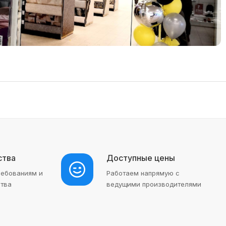
ства
Доступные цены
ребованиям и
Работаем напрямую с
ства
ведущими производителями