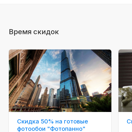
Время скидок
Скидка 50% на готовые
С
фотообои "Фотопанно"