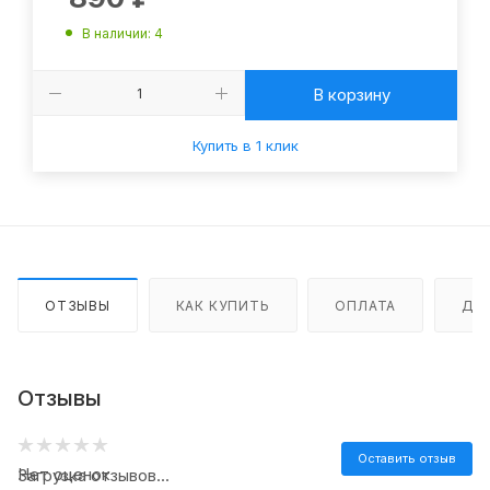
В наличии
: 4
В корзину
Купить в 1 клик
ОТЗЫВЫ
КАК КУПИТЬ
ОПЛАТА
ДО
Отзывы
Оставить отзыв
Нет оценок
Загрузка отзывов...