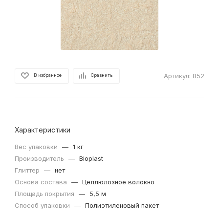
Артикул:
852
В избранное
Сравнить
Характеристики
Вес упаковки
—
1 кг
Производитель
—
Bioplast
Глиттер
—
нет
Основа состава
—
Целлюлозное волокно
Площадь покрытия
—
5,5 м
Способ упаковки
—
Полиэтиленовый пакет