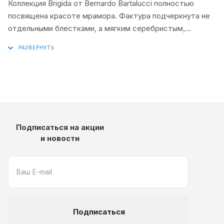
Коллекция Brigida от Bernardo Bartalucci полностью
посвящена красоте мрамора. Фактура подчеркнута не
отдельными блестками, а мягким серебристым,
золотым и бронзовым сиянием. Рисунок камня дополнен
графичными зеркальными полосами, классическими
дамасками или орнаментом «решетка».
Подписаться на акции
и новости
Подписаться