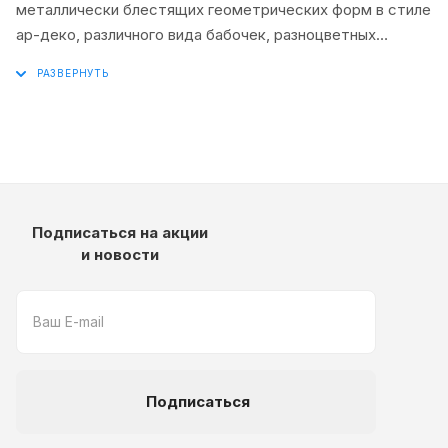
металлически блестящих геометрических форм в стиле
ар-деко, различного вида бабочек, разноцветных
конфетти и арок. Как минимум добрую половину
принтов из коллекции можно использовать для детской
комнаты. Поспособствуют этому и приятные
карамельные оттенки обоев. Ширина рулона —
1.06×10.05 метра.
Подписаться на акции
и новости
Подписаться