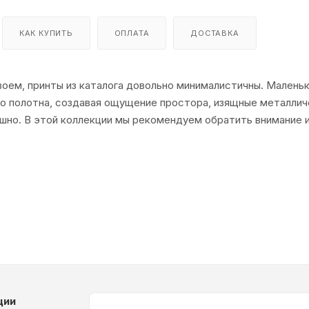
КАК КУПИТЬ
ОПЛАТА
ДОСТАВКА
своем, принты из каталога довольно минималистичны. Малень
о полотна, создавая ощущение простора, изящные металли
шно. В этой коллекции мы рекомендуем обратить внимание и
ество оттенков розового, сиреневого, персикового, бежа и
ции