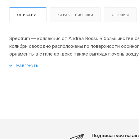
ОПИСАНИЕ
ХАРАКТЕРИСТИКИ
ОТЗЫВЫ
Spectrum — коллекция от Andrea Rossi. В большинстве 
колибри свободно расположены по поверхности обойног
орнаменты в стиле ар-деко также выглядят очень возду
однотонные обои — здесь представлено огромное колич
вариантов зеленого. Размер рулона — 1.06×10.05 метра.
Подписаться на ак