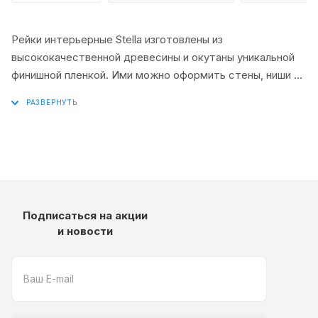
Рейки интерьерные Stella изготовлены из
высококачественной древесины и окутаны уникальной
финишной пленкой. Ими можно оформить стены, ниши и
потолки, либо небольшие их фрагменты. Интерьерные
рейки прекрасно подойдут для зонирования
пространства жилых и коммерческих помещений,а так
же прекрасно дополнят ваш интерьер и сделают его
уникальным.
Подписаться на акции
и новости