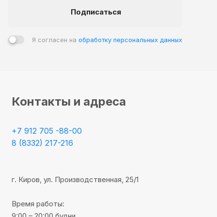
- подходят для различных стилевых направлений;
Подписаться
- отличаются значительной прочностью и
долговечностью;
- предоставляют возможность выбора расцветки.
Я согласен на
обработку персональных данных
С точки зрения функциональности, они способны
одновременно выполнять следующий ряд задач:
- дополнительная защита от шума;
Контакты и адреса
- теплоизоляция;
- возможность использования как в жилых, так и в
общественных помещениях;
+7 912 705 -88-00
- быстрота и лёгкость монтажных работ.
8 (8332) 217-216
г. Киров, ул. Производственная, 25/1
Время работы:
9:00 – 20:00 будни