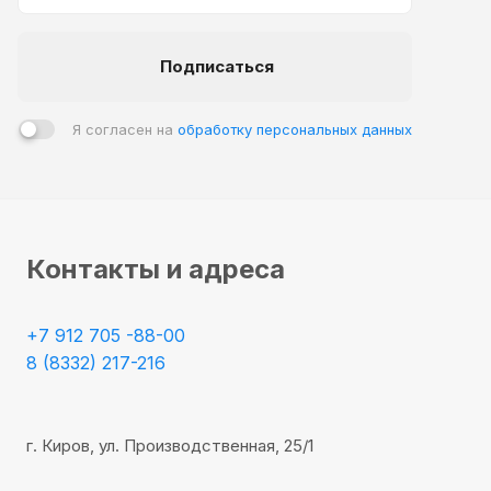
- выгодно изменяют геометрию пространства;
- подходят для различных стилевых направлений;
Подписаться
- отличаются значительной прочностью и
долговечностью;
- предоставляют возможность выбора расцветки.
Я согласен на
обработку персональных данных
С точки зрения функциональности, они способны
одновременно выполнять следующий ряд задач:
- дополнительная защита от шума;
Контакты и адреса
- теплоизоляция;
- возможность использования как в жилых, так и в
общественных помещениях;
+7 912 705 -88-00
- быстрота и лёгкость монтажных работ.
8 (8332) 217-216
г. Киров, ул. Производственная, 25/1