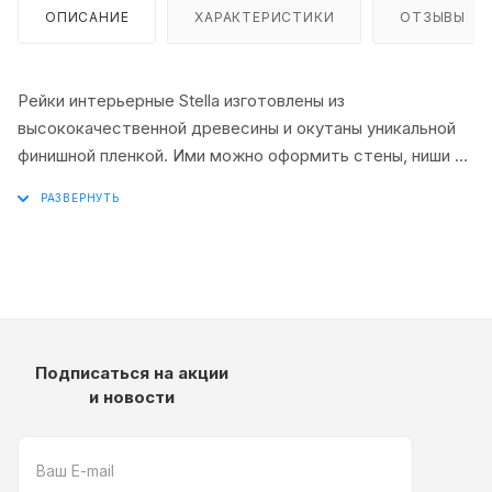
ОПИСАНИЕ
ХАРАКТЕРИСТИКИ
ОТЗЫВЫ
Рейки интерьерные Stella изготовлены из
высококачественной древесины и окутаны уникальной
финишной пленкой. Ими можно оформить стены, ниши и
потолки, либо небольшие их фрагменты. Интерьерные
рейки прекрасно подойдут для зонирования
пространства жилых и коммерческих помещений,а так
же прекрасно дополнят ваш интерьер и сделают его
уникальным.
Подписаться на акции
и новости