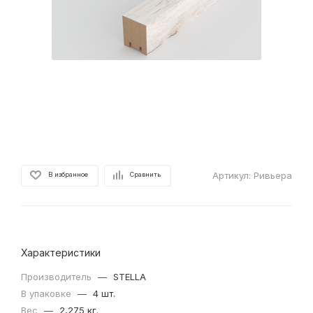
Артикул:
Ривьера
В избранное
Сравнить
Характеристики
Производитель
—
STELLA
В упаковке
—
4 шт.
Вес
—
2,275 кг.