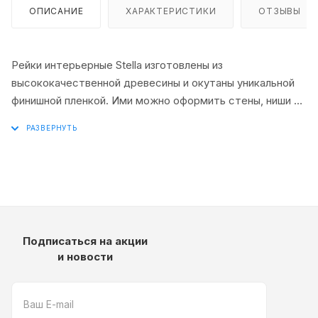
ОПИСАНИЕ
ХАРАКТЕРИСТИКИ
ОТЗЫВЫ
Рейки интерьерные Stella изготовлены из
высококачественной древесины и окутаны уникальной
финишной пленкой. Ими можно оформить стены, ниши и
потолки, либо небольшие их фрагменты. Интерьерные
рейки прекрасно подойдут для зонирования
пространства жилых и коммерческих помещений,а так
же прекрасно дополнят ваш интерьер и сделают его
уникальным.
Подписаться на акции
и новости