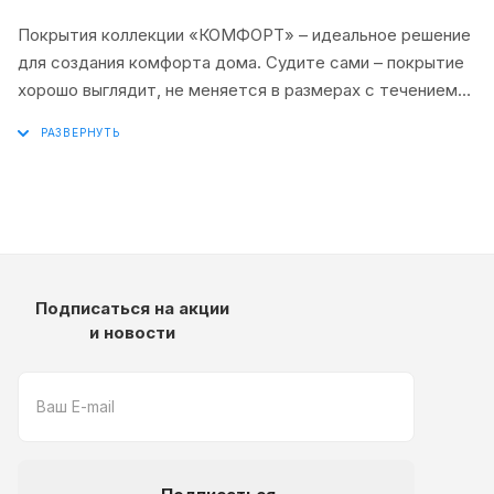
Покрытия коллекции «КОМФОРТ» – идеальное решение
для создания комфорта дома. Судите сами – покрытие
хорошо выглядит, не меняется в размерах с течением
времени, а двойная основа делает продукты коллекции
абсолютно устойчивыми к разрывам, перепадам
температур и влажности. Целый ряд популярных
расцветок и широкая линейка ширин в сочетании с
доступной ценой делают эти покрытия действительно
уникальным решением для пола дома.
Подписаться на акции
и новости