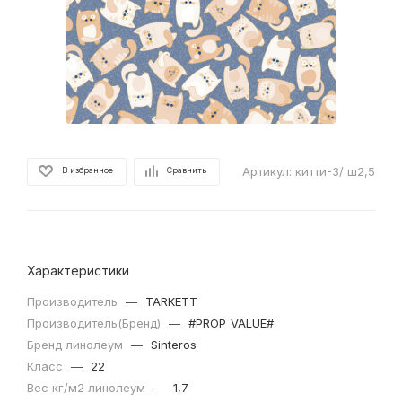
Артикул:
китти-3/ ш2,5
В избранное
Сравнить
Характеристики
Производитель
—
TARKETT
Производитель(Бренд)
—
#PROP_VALUE#
Бренд линолеум
—
Sinteros
Класс
—
22
Вес кг/м2 линолеум
—
1,7