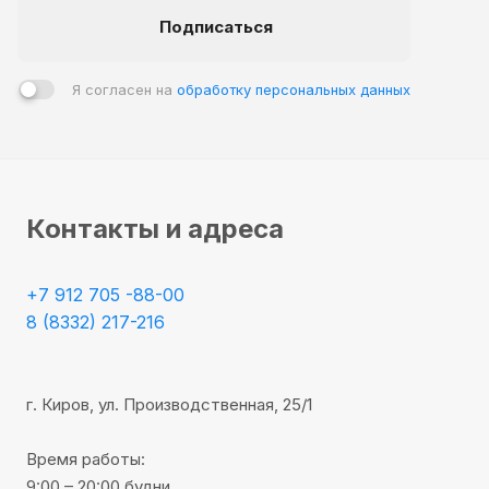
многоквартирных домах. Он также совместим с
Подписаться
системами теплого пола.
Дизайн ламината Rich Del уникален и подходит для
Я согласен на
обработку персональных данных
разных стилей интерьера. Реалистичная текстура и
цветовая гамма создают ощущение уюта и комфорта.
Контакты и адреса
+7 912 705 -88-00
8 (8332) 217-216
г. Киров, ул. Производственная, 25/1
Время работы:
9:00 – 20:00 будни