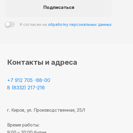
В процессе производства Royce Enjoy Dub Laufen E309
Подписаться
используются экологически чистые материалы, что
позволяет сохранить ваше здоровье и уделять особое
внимание экологии. Кварцвиниловый ламинат имеет
Я согласен на
обработку персональных данных
высокую гигиеничность, не задерживает пыль и другие
загрязнения.
Контакты и адреса
+7 912 705 -88-00
8 (8332) 217-216
г. Киров, ул. Производственная, 25/1
Время работы:
9:00 – 20:00 будни