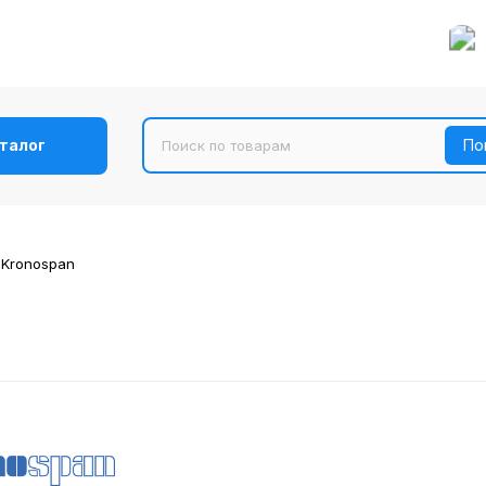
талог
Kronospan